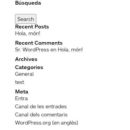
Búsqueda
Search
for:
Search
Recent Posts
Hola, món!
Recent Comments
Sr. WordPress
en
Hola, món!
Archives
Categories
General
test
Meta
Entra
Canal de les entrades
Canal dels comentaris
WordPress.org (en anglès)