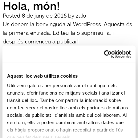
Hola, món!
Posted
8 de juny de 2016
by
zalo
Us donem la benvinguda al WordPress. Aquesta és
la primera entrada. Editeu-la o suprimiu-la, i
després comenceu a publicar!
filed under:
General
Búsqueda
Search
for:
Search
Aquest lloc web utilitza cookies
Recent Posts
Utilitzem galetes per personalitzar el contingut i els
Hola, món!
anuncis, oferir funcions de mitjans socials i analitzar el
Recent Comments
trànsit del lloc. També compartim la informació sobre
Sr. WordPress
en
Hola, món!
com feu servir el nostre lloc amb els partners de mitjans
socials, de publicitat i d'anàlisis amb qui col·laborem. Al
Archives
seu torn, ells la poden combinar amb altres dades que
Categories
els hàgiu proporcionat o hagin recopilat a partir de l'ús
General
que heu fet dels seus serveis.