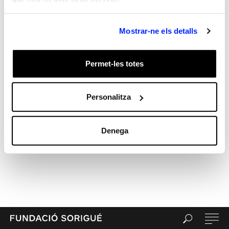
test
Meta
Mostrar-ne els detalls
Entra
Canal de les entrades
Canal dels comentaris
Permet-les totes
WordPress.org (en anglès)
Personalitza
Denega