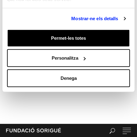
Sr. WordPress
en
Hola, món!
Archives
Mostrar-ne els detalls
Categories
General
test
Permet-les totes
Meta
Entra
Personalitza
Canal de les entrades
Canal dels comentaris
Denega
WordPress.org (en anglès)