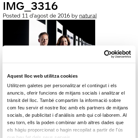
IMG_3316
Posted
11 d'agost de 2016
by
natural
Aquest lloc web utilitza cookies
filed under:
Utilitzem galetes per personalitzar el contingut i els
Búsqueda
anuncis, oferir funcions de mitjans socials i analitzar el
Search
trànsit del lloc. També compartim la informació sobre
for:
com feu servir el nostre lloc amb els partners de mitjans
Search
socials, de publicitat i d'anàlisis amb qui col·laborem. Al
Recent Posts
seu torn, ells la poden combinar amb altres dades que
Hola, món!
els hàgiu proporcionat o hagin recopilat a partir de l'ús
Recent Comments
que heu fet dels seus serveis.