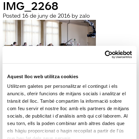
IMG_2268
Posted
16 de juny de 2016
by
zalo
Aquest lloc web utilitza cookies
filed under:
Utilitzem galetes per personalitzar el contingut i els
Búsqueda
anuncis, oferir funcions de mitjans socials i analitzar el
Search
trànsit del lloc. També compartim la informació sobre
for:
com feu servir el nostre lloc amb els partners de mitjans
Search
socials, de publicitat i d'anàlisis amb qui col·laborem. Al
Recent Posts
seu torn, ells la poden combinar amb altres dades que
Hola, món!
els hàgiu proporcionat o hagin recopilat a partir de l'ús
Recent Comments
que heu fet dels seus serveis.