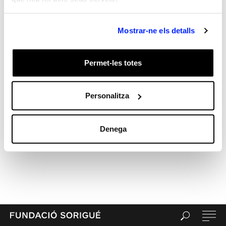
Sr. WordPress
en
Hola, món!
Archives
Mostrar-ne els detalls
Categories
General
test
Permet-les totes
Meta
Entra
Personalitza
Canal de les entrades
Canal dels comentaris
Denega
WordPress.org (en anglès)