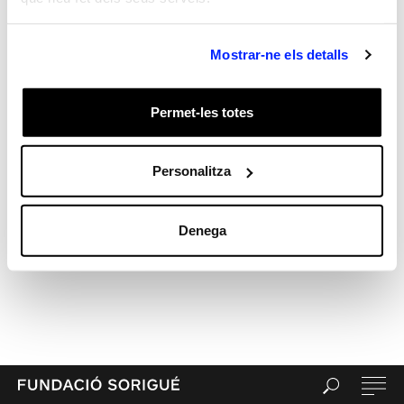
Sr. WordPress
en
Hola, món!
Archives
Mostrar-ne els detalls
Categories
General
test
Permet-les totes
Meta
Entra
Personalitza
Canal de les entrades
Canal dels comentaris
Denega
WordPress.org (en anglès)