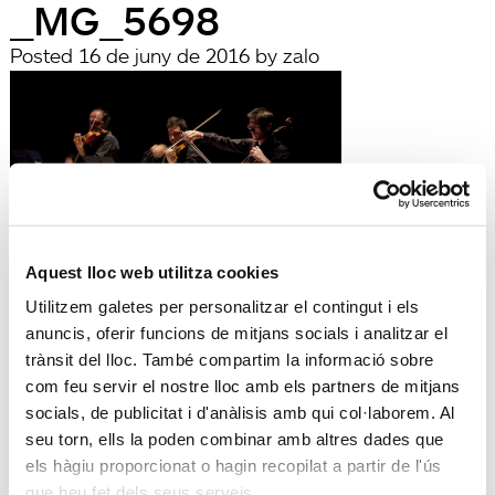
_MG_5698
Posted
16 de juny de 2016
by
zalo
Aquest lloc web utilitza cookies
filed under:
Utilitzem galetes per personalitzar el contingut i els
Búsqueda
anuncis, oferir funcions de mitjans socials i analitzar el
Search
trànsit del lloc. També compartim la informació sobre
for:
com feu servir el nostre lloc amb els partners de mitjans
Search
socials, de publicitat i d'anàlisis amb qui col·laborem. Al
Recent Posts
seu torn, ells la poden combinar amb altres dades que
Hola, món!
els hàgiu proporcionat o hagin recopilat a partir de l'ús
Recent Comments
que heu fet dels seus serveis.