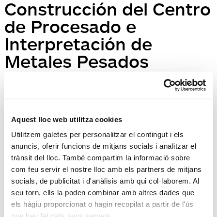
Construcción del Centro
de Procesado e
Interpretación de
Metales Pesados
Posted
16 d'agost de 2016
by
natural
Deixa un comentari
Heu d'
iniciar la sessió
per escriure un comentari.
Aquest lloc web utilitza cookies
Búsqueda
Utilitzem galetes per personalitzar el contingut i els
Search
anuncis, oferir funcions de mitjans socials i analitzar el
for:
Search
trànsit del lloc. També compartim la informació sobre
Recent Posts
com feu servir el nostre lloc amb els partners de mitjans
Hola, món!
socials, de publicitat i d'anàlisis amb qui col·laborem. Al
Recent Comments
seu torn, ells la poden combinar amb altres dades que
Sr. WordPress
en
Hola, món!
els hàgiu proporcionat o hagin recopilat a partir de l'ús
que heu fet dels seus serveis.