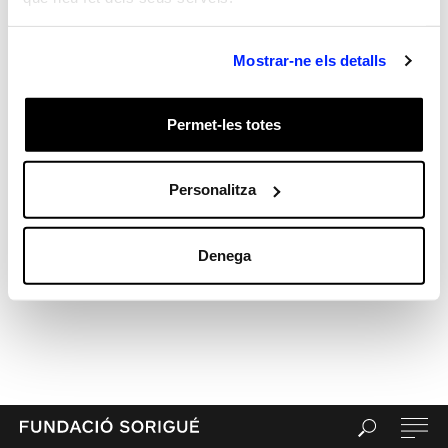
Archives
Categories
General
Mostrar-ne els detalls
test
Meta
Permet-les totes
Entra
Canal de les entrades
Personalitza
Canal dels comentaris
WordPress.org (en anglès)
Denega