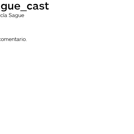
igue_cast
cía Sague
comentario.