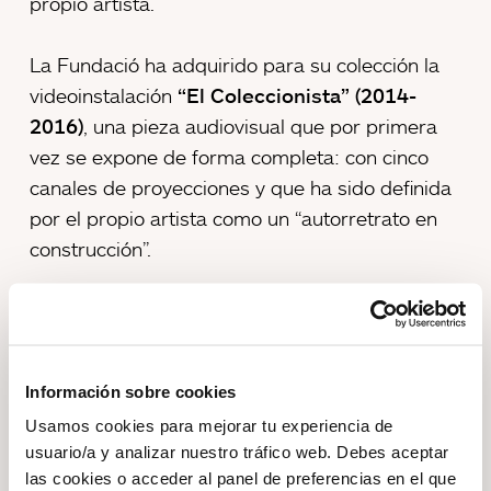
propio artista.
La Fundació ha adquirido para su colección la
videoinstalación
“El Coleccionista” (2014-
2016)
, una pieza audiovisual que por primera
vez se expone de forma completa: con cinco
canales de proyecciones y que ha sido definida
por el propio artista como un “autorretrato en
construcción”.
Esta es la primera obra de Oscar Muñoz que
pasa a formar parte de la colección de la
fundación. Recientemente, la fundación ha
Información sobre cookies
adquirido
“Biografías” (2002)
, cinco video
Usamos cookies para mejorar tu experiencia de
proyecciones sobre platos de duchas donde
usuario/a y analizar nuestro tráfico web. Debes aceptar
Muñoz utiliza retratos de personas anónimas
las cookies o acceder al panel de preferencias en el que