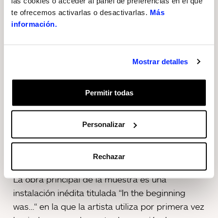
las cookies o acceder al panel de preferencias en el que
La muestra, compuesta por instalaciones de
te ofrecemos activarlas o desactivarlas.
Más
grandes dimensiones creadas en exclusiva para
información.
esta exhibición, ha registrado una afluencia de
visitantes internacionales procedentes de países
como Croacia, Francia, Alemania, Holanda y
Mostrar detalles
Australia, entre otros.
Permitir todas
La Fundació Sorigué también ha registrado un
alto porcentaje de público procedente de
diversas comunidades autónomas: Aragón,
Personalizar
Madrid, Valencia y País Vasco, y de todas las
provincias de la geografía catalana.
Rechazar
La obra principal de la muestra es una
instalación inédita titulada “In the beginning
was…“ en la que la artista utiliza por primera vez