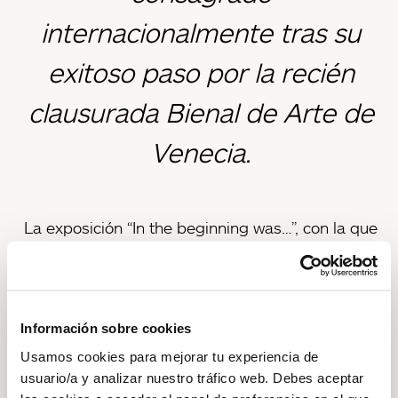
internacionalmente tras su
exitoso paso por la recién
clausurada Bienal de Arte de
Venecia.
La exposición “In the beginning was…”, con la que
artista japonesa Chiharu Shiota ha presentado
su obra en la Fundació Sorigué, ha recibido la
visita de alrededor de 6.000 personas desde su
inauguración el pasado 9 de octubre hasta este
Información sobre cookies
jueves 17 de diciembre.
Usamos cookies para mejorar tu experiencia de
usuario/a y analizar nuestro tráfico web. Debes aceptar