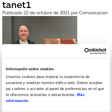
tanet1
Publicado
22 de octubre de 2021
por
Comunicacion
Información sobre cookies
archivadas en:
Usamos cookies para mejorar tu experiencia de
Búsqueda
usuario/a y analizar nuestro tráfico web. Debes aceptar
Buscar
las cookies o acceder al panel de preferencias en el que
por:
te ofrecemos activarlas o desactivarlas.
Más
Search
información.
Recent Posts
Hola, món!