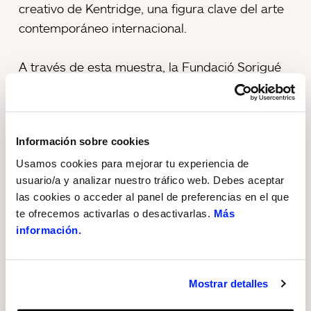
creativo de Kentridge, una figura clave del arte
contemporáneo internacional.
A través de esta muestra, la Fundació Sorigué
ha reafirmado su compromiso con la divulgación
artística y la creación de experiencias culturales
enriquecedoras para la comunidad.
Información sobre cookies
Programa de visitas guiadas
Usamos cookies para mejorar tu experiencia de
usuario/a y analizar nuestro tráfico web. Debes aceptar
Durante las semanas restantes de la exposición,
las cookies o acceder al panel de preferencias en el que
la entidad mantendrá activo su programa de
te ofrecemos activarlas o desactivarlas.
Más
visitas guiadas con propuestas dirigidas tanto al
información.
público general como al público familiar. Estas
visitas requieren reserva previa a través de la
web visita.fundaciosorigue.com.
Mostrar detalles