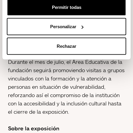
Compromiso con la educación
Permitir todas
Estas actividades se suman a la oferta
educativa de la Fundació Sorigué, orientada a
Personalizar
centros escolares y colectivos en situación de
vulnerabilidad, que se continuará ofreciendo
más allá del calendario académico.
Rechazar
Durante el mes de julio, el Área Educativa de la
fundación seguirá promoviendo visitas a grupos
vinculados con la formación y la atención a
personas en situación de vulnerabilidad,
reforzando así el compromiso de la institución
con la accesibilidad y la inclusión cultural hasta
el cierre de la exposición.
Sobre la exposición