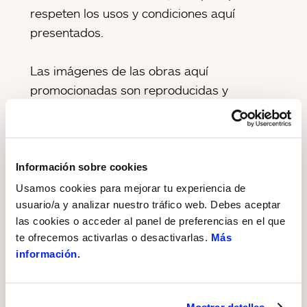
respeten los usos y condiciones aquí
presentados.
Las imágenes de las obras aquí
promocionadas son reproducidas y
comunicadas públicamente, con la
correspondiente autorización del autor y
legítimos titulares de los derechos de
explotación.
Información sobre cookies
Usamos cookies para mejorar tu experiencia de
La presencia en esta web de las obras, no
usuario/a y analizar nuestro tráfico web. Debes aceptar
las cookies o acceder al panel de preferencias en el que
supone una cesión ilimitada de las obras a
te ofrecemos activarlas o desactivarlas.
Más
los usuarios de la misma.
información.
Se autoriza expresamente la descarga de
las obras y su comunicación pública
Mostrar detalles