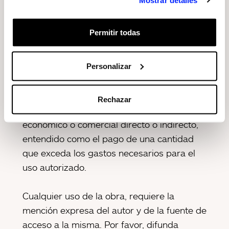
mediante actos de difusión de las obras con
fines educativos y fines de información y
Permitir todas
prensa al público en general. La presente
autorización no genera derechos sobre los
cesionarios.
Personalizar
Los usos permitidos están condicionados a
Rechazar
la no existencia de un lucro o beneficio
económico o comercial directo o indirecto,
entendido como el pago de una cantidad
que exceda los gastos necesarios para el
uso autorizado.
Cualquier uso de la obra, requiere la
mención expresa del autor y de la fuente de
acceso a la misma. Por favor, difunda