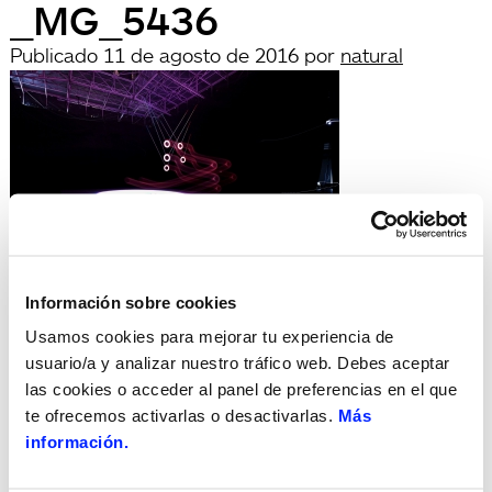
_MG_5436
Publicado
11 de agosto de 2016
por
natural
Información sobre cookies
archivadas en:
Búsqueda
Usamos cookies para mejorar tu experiencia de
Buscar
usuario/a y analizar nuestro tráfico web. Debes aceptar
por:
las cookies o acceder al panel de preferencias en el que
Search
te ofrecemos activarlas o desactivarlas.
Más
Recent Posts
información.
Hola, món!
Recent Comments