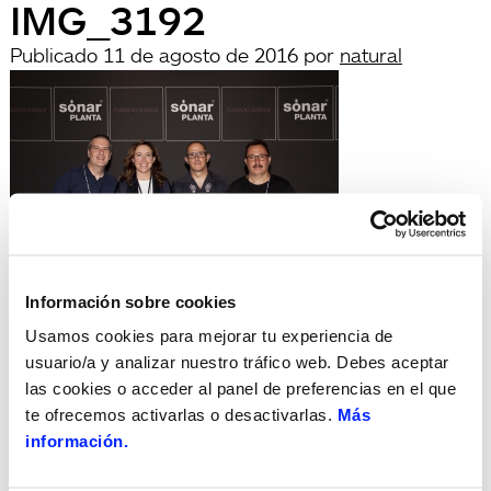
IMG_3192
Publicado
11 de agosto de 2016
por
natural
Información sobre cookies
archivadas en:
Búsqueda
Usamos cookies para mejorar tu experiencia de
Buscar
usuario/a y analizar nuestro tráfico web. Debes aceptar
por:
las cookies o acceder al panel de preferencias en el que
Search
te ofrecemos activarlas o desactivarlas.
Más
Recent Posts
información.
Hola, món!
Recent Comments