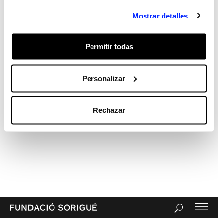
Hola, món!
Mostrar detalles
Recent Comments
Archives
Permitir todas
Categories
Sin categorizar
Meta
Personalizar
Acceder
Feed de entradas
Rechazar
Feed de comentarios
WordPress.org