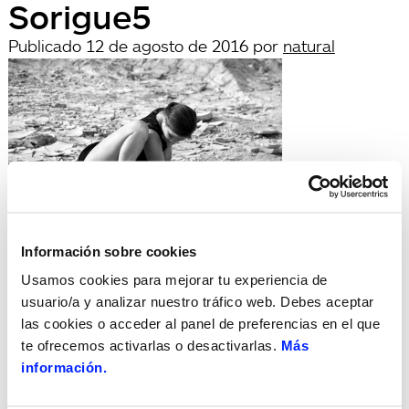
Sorigue5
Publicado
12 de agosto de 2016
por
natural
Deja una respuesta
Información sobre cookies
Lo siento, debes estar
conectado
para publicar un
Usamos cookies para mejorar tu experiencia de
comentario.
usuario/a y analizar nuestro tráfico web. Debes aceptar
Búsqueda
las cookies o acceder al panel de preferencias en el que
Buscar
te ofrecemos activarlas o desactivarlas.
Más
por:
información.
Search
Recent Posts