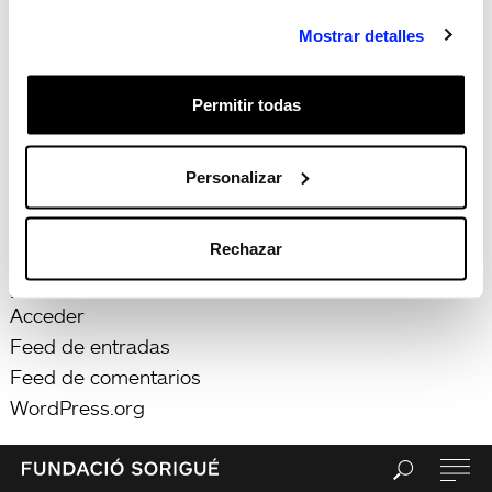
Búsqueda
Mostrar detalles
Buscar
por:
Search
Recent Posts
Permitir todas
Hola, món!
Recent Comments
Personalizar
Archives
Categories
Rechazar
Sin categorizar
Meta
Acceder
Feed de entradas
Feed de comentarios
WordPress.org