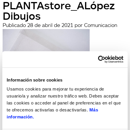
PLANTAstore_ALópez
Dibujos
Publicado
28 de abril de 2021
por
Comunicacion
Información sobre cookies
Usamos cookies para mejorar tu experiencia de
archivadas en:
usuario/a y analizar nuestro tráfico web. Debes aceptar
Búsqueda
las cookies o acceder al panel de preferencias en el que
Buscar
te ofrecemos activarlas o desactivarlas.
Más
por:
Search
información.
Recent Posts
Hola, món!