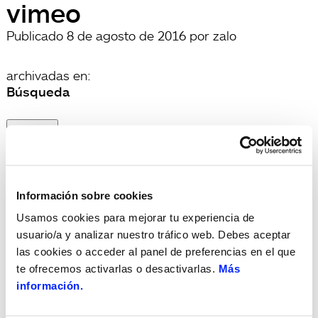
vimeo
Publicado
8 de agosto de 2016
por
zalo
archivadas en:
Búsqueda
Buscar
por:
Search
Recent Posts
Hola, món!
Recent Comments
Información sobre cookies
Archives
Usamos cookies para mejorar tu experiencia de
Categories
usuario/a y analizar nuestro tráfico web. Debes aceptar
Sin categorizar
las cookies o acceder al panel de preferencias en el que
Meta
te ofrecemos activarlas o desactivarlas.
Más
Acceder
información.
Feed de entradas