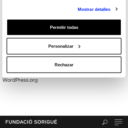
Recent Posts
Hola, món!
Mostrar detalles
Recent Comments
Archives
Permitir todas
Categories
Sin categorizar
Personalizar
Meta
Acceder
Feed de entradas
Rechazar
Feed de comentarios
WordPress.org