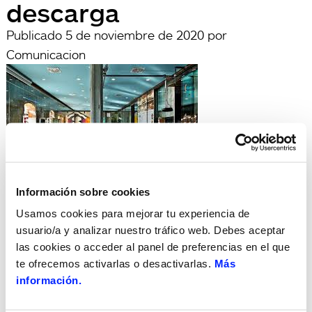
descarga
Publicado
5 de noviembre de 2020
por
Comunicacion
Información sobre cookies
archivadas en:
Usamos cookies para mejorar tu experiencia de
Búsqueda
usuario/a y analizar nuestro tráfico web. Debes aceptar
Buscar
las cookies o acceder al panel de preferencias en el que
por:
Search
te ofrecemos activarlas o desactivarlas.
Más
Recent Posts
información.
Hola, món!