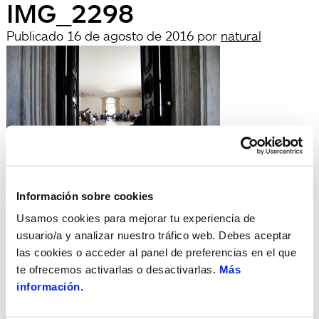
IMG_2298
Publicado
16 de agosto de 2016
por
natural
Deja una respuesta
Información sobre cookies
Lo siento, debes estar
conectado
para publicar un
Usamos cookies para mejorar tu experiencia de
comentario.
usuario/a y analizar nuestro tráfico web. Debes aceptar
Búsqueda
las cookies o acceder al panel de preferencias en el que
Buscar
te ofrecemos activarlas o desactivarlas.
Más
por:
información.
Search
Recent Posts