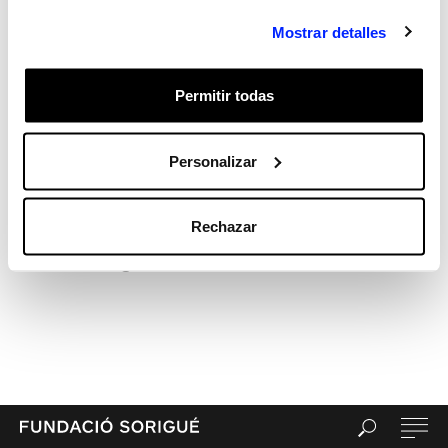
Hola, món!
Mostrar detalles
Recent Comments
Archives
Permitir todas
Categories
Sin categorizar
Meta
Personalizar
Acceder
Feed de entradas
Rechazar
Feed de comentarios
WordPress.org