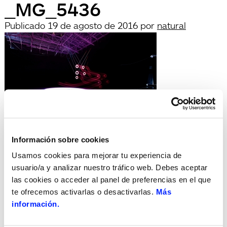
_MG_5436
Publicado
19 de agosto de 2016
por
natural
Deja una respuesta
Información sobre cookies
Lo siento, debes estar
conectado
para publicar un
Usamos cookies para mejorar tu experiencia de
comentario.
usuario/a y analizar nuestro tráfico web. Debes aceptar
Búsqueda
las cookies o acceder al panel de preferencias en el que
Buscar
te ofrecemos activarlas o desactivarlas.
Más
por:
información.
Search
Recent Posts