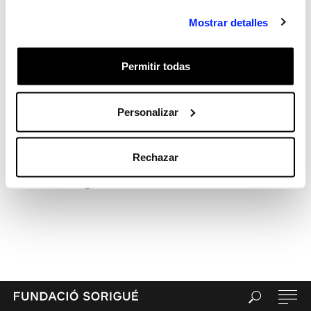
Hola, món!
Mostrar detalles
Recent Comments
Archives
Permitir todas
Categories
Sin categorizar
Meta
Personalizar
Acceder
Feed de entradas
Rechazar
Feed de comentarios
WordPress.org