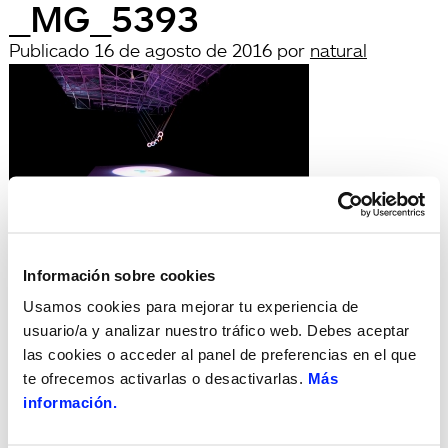
_MG_5393
Publicado
16 de agosto de 2016
por
natural
Deja una respuesta
Información sobre cookies
Lo siento, debes estar
conectado
para publicar un
Usamos cookies para mejorar tu experiencia de
comentario.
usuario/a y analizar nuestro tráfico web. Debes aceptar
Búsqueda
las cookies o acceder al panel de preferencias en el que
Buscar
te ofrecemos activarlas o desactivarlas.
Más
por:
información.
Search
Recent Posts