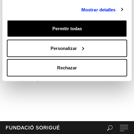
Hola, món!
Mostrar detalles
Recent Comments
Archives
Permitir todas
Categories
Sin categorizar
Meta
Personalizar
Acceder
Feed de entradas
Rechazar
Feed de comentarios
WordPress.org