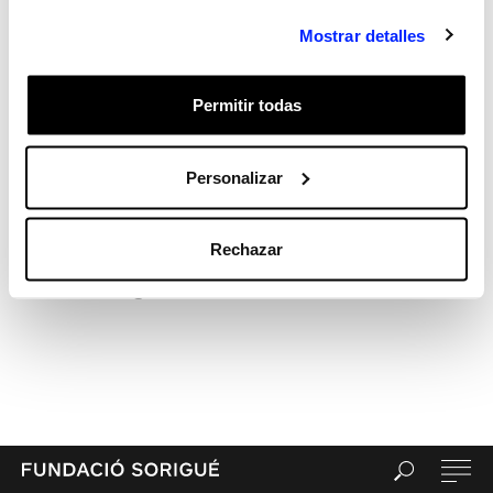
Hola, món!
Mostrar detalles
Recent Comments
Archives
Permitir todas
Categories
Sin categorizar
Meta
Personalizar
Acceder
Feed de entradas
Rechazar
Feed de comentarios
WordPress.org