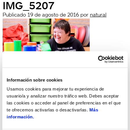
IMG_5207
Publicado
19 de agosto de 2016
por
natural
Deja una respuesta
Información sobre cookies
Lo siento, debes estar
conectado
para publicar un
Usamos cookies para mejorar tu experiencia de
comentario.
usuario/a y analizar nuestro tráfico web. Debes aceptar
Búsqueda
las cookies o acceder al panel de preferencias en el que
Buscar
te ofrecemos activarlas o desactivarlas.
Más
por:
información.
Search
Recent Posts