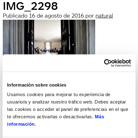
IMG_2298
Publicado
16 de agosto de 2016
por
natural
Deja una respuesta
Información sobre cookies
Lo siento, debes estar
conectado
para publicar un
Usamos cookies para mejorar tu experiencia de
comentario.
usuario/a y analizar nuestro tráfico web. Debes aceptar
Búsqueda
las cookies o acceder al panel de preferencias en el que
Buscar
te ofrecemos activarlas o desactivarlas.
Más
por:
información.
Search
Recent Posts