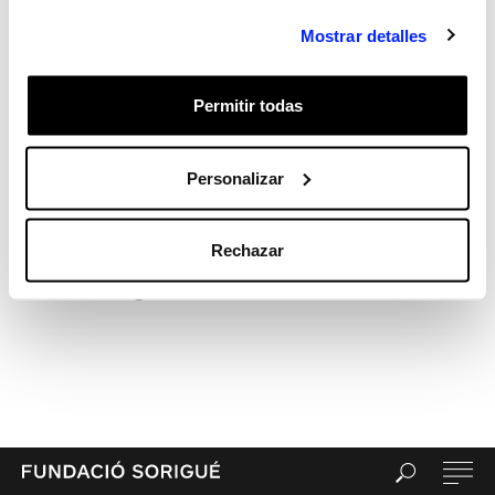
Hola, món!
Mostrar detalles
Recent Comments
Archives
Permitir todas
Categories
Sin categorizar
Meta
Personalizar
Acceder
Feed de entradas
Rechazar
Feed de comentarios
WordPress.org