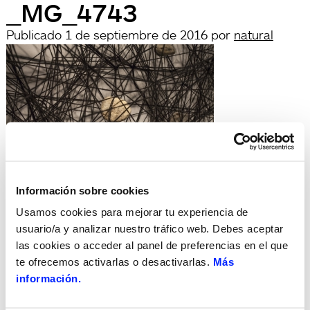
_MG_4743
Publicado
1 de septiembre de 2016
por
natural
Información sobre cookies
archivadas en:
Búsqueda
Usamos cookies para mejorar tu experiencia de
Buscar
usuario/a y analizar nuestro tráfico web. Debes aceptar
por:
las cookies o acceder al panel de preferencias en el que
Search
te ofrecemos activarlas o desactivarlas.
Más
Recent Posts
información.
Hola, món!
Recent Comments