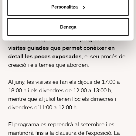
Guerrero.
Personalitza
Programa de visites guiades
Denega
Amb l’objectiu de facilitar l’accés del públic, la
Fundació Sorigué ofereix
un programa de
visites guiades que permet conèixer en
detall les peces exposades
, el seu procés de
creació i els temes que aborden.
Al juny, les visites es fan els dijous de 17:00 a
18:00 h i els divendres de 12:00 a 13:00 h,
mentre que al juliol tenen lloc els dimecres i
divendres d’11:00 a 12:00 h.
El programa es reprendrà al setembre i es
mantindrà fins a la clausura de l’exposició. La