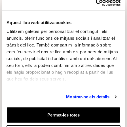
com a eina de reflexió, comunicació i debat, així
com a instrument per impulsar la sensibilitat i la
curiositat entre els més joves.
Aquest lloc web utilitza cookies
Utilitzem galetes per personalitzar el contingut i els
Sobre l’exposició
anuncis, oferir funcions de mitjans socials i analitzar el
“ARCO a la Fundació Sorigué” reuneix obres
trànsit del lloc. També compartim la informació sobre
com feu servir el nostre lloc amb els partners de mitjans
presents des dels inicis de la col·lecció
socials, de publicitat i d'anàlisis amb qui col·laborem. Al
juntament amb adquisicions recents, configurant
seu torn, ells la poden combinar amb altres dades que
un recorregut que permet comprendre l’evolució
els hàgiu proporcionat o hagin recopilat a partir de l'ús
de les seves línies de treball en l’àmbit de l’art
que heu fet dels seus serveis.
contemporani.
Mostrar-ne els detalls
Entre els artistes exposats es troben Pere
Llobera, Fernanda Fragateiro, Tony Cragg,
Permet-les totes
Nacho Martín Silva, Patricia Gómez i Maria
Jesús González, Antoni Tàpies o Rubén