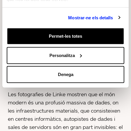
A través de fotografies, aquesta exposició recull
la profusió massiva de dades, on les
Mostrar-ne els detalls
infraestructures materials, que consisteixen en
centres informàtics, autopistes de dades i sales
Permet-les totes
de servidors, són en gran part
invisibles. Aquests processos abstractes es
tornen visibles només com una nova forma
Personalitza
d’imatge, com mapes de dades científiques o
imatges operatives, vinculades a la vegada a
Denega
grans infraestructures de tecnologia.
Les fotografies de Linke mostren que el món
modern és una profusió massiva de dades, on
les infraestructures materials, que consisteixen
en centres informàtics, autopistes de dades i
sales de servidors són en gran part invisibles: el