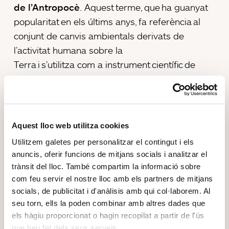
de l’Antropocè
. Aquest terme, que ha guanyat
popularitat en els últims anys, fa referència al
conjunt de canvis ambientals derivats de
l’activitat humana sobre la
Terra i s’utilitza com a instrument científic de
pressió a les autoritats per desenvolupar
polítiques efectives per frenar la
sobreexplotació i el deteriorament del planeta.
No obstant això, no és un
Aquest lloc web utilitza cookies
terme acceptat encara per tota la
Utilitzem galetes per personalitzar el contingut i els
comunitat científica.
anuncis, oferir funcions de mitjans socials i analitzar el
Des de l’Anthropocene Working Group, del
trànsit del lloc. També compartim la informació sobre
qual Armin Linke és un destacat membre,
com feu servir el nostre lloc amb els partners de mitjans
socials, de publicitat i d'anàlisis amb qui col·laborem. Al
es treballa des de fa anys amb
seu torn, ells la poden combinar amb altres dades que
l’objectiu principal d’oficialitzar el terme.
els hàgiu proporcionat o hagin recopilat a partir de l'ús
que heu fet dels seus serveis.