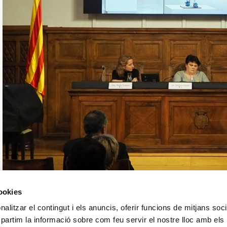
Maria Esteve (Fundació Catalunya Cultura), Estefania Rufach (Diputa
cookies
alitzar el contingut i els anuncis, oferir funcions de mitjans socia
Gemma Avinyó, directora adjunta de la Fundació Sorigu
mpartim la informació sobre com feu servir el nostre lloc amb els
Cultura necessita mecenatge
, organitzada per
Fun