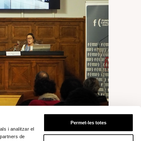
ció de Lleida) i Gemma Avinyó (Fundació Sorigué)
Permet-les totes
ls i analitzar el
é, va participar ahir a la jornada
La
 partners de
dació Catalunya Cultura
a l’Institut