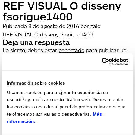
REF VISUAL O disseny
fsorigue1400
Publicado
8 de agosto de 2016
por
zalo
REF VISUAL O disseny fsorigue1400
Deja una respuesta
Lo siento, debes estar
conectado
para publicar un
comentario.
Búsqueda
Buscar
por:
Search
Información sobre cookies
Recent Posts
Usamos cookies para mejorar tu experiencia de
Hola, món!
usuario/a y analizar nuestro tráfico web. Debes aceptar
Recent Comments
las cookies o acceder al panel de preferencias en el que
te ofrecemos activarlas o desactivarlas.
Más
Archives
información.
Categories
Sin categorizar