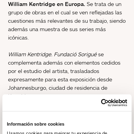
William Kentridge en Europa.
Se trata de un
grupo de obras en el cual se ven reflejadas las
cuestiones más relevantes de su trabajo, siendo
además una muestra de sus series más
icónicas.
William Kentridge. Fundació Sorigué
se
complementa además con elementos cedidos
por el estudio del artista, trasladados
expresamente para esta exposición desde
Johannesburgo, ciudad de residencia de
Kentridge.
Con una trayectoria de más de cuatro décadas,
Kentridge es internacionalmente conocido por
Información sobre cookies
sus característicos cortometrajes de animación,
Usamos cookies para mejorar tu experiencia de