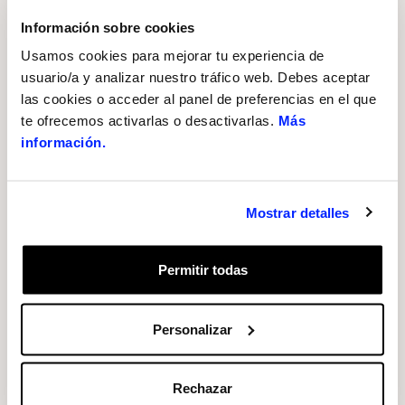
calidad para los usuarios y sus familias.
Información sobre cookies
Usamos cookies para mejorar tu experiencia de
“A lo largo de estos 25 años el centro ha crecido
usuario/a y analizar nuestro tráfico web. Debes aceptar
en personas, en instalaciones, en oportunidades
las cookies o acceder al panel de preferencias en el que
te ofrecemos activarlas o desactivarlas.
Más
y en ilusión”, ha dicho Ana Vallés, como directora
información.
de la Fundació Sorigué.
“Siento orgullo de que Lleida como ciudad
Mostrar detalles
cuente con un espacio de estas características y
una profunda satisfacción de ver como este
Permitir todas
centro entrega un servicio de tanta calidad a las
personas que atiende”, ha señalado por su
Xavier Rodamilans, regidor de Políticas por los
Personalizar
Derechos de las Personas de Lleida.
Rechazar
Este espacio fue inaugurado
en 1992 por el