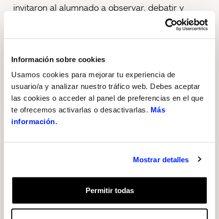
invitaron al alumnado a observar, debatir y
reflexionar a partir de las obras de William
Kentridge.
Información sobre cookies
Estas visitas también llegaron a personas que
Usamos cookies para mejorar tu experiencia de
siguen formaciones no regladas, poniendo
usuario/a y analizar nuestro tráfico web. Debes aceptar
especial atención en grupos de formación de
las cookies o acceder al panel de preferencias en el que
adultos y colectivos en situación de
te ofrecemos activarlas o desactivarlas.
Más
vulnerabilidad, con menos oportunidades de
información.
acceso a la cultura.
Por otro lado, el gran interés del público por
Mostrar detalles
conocer en profundidad al artista y su obra
motivó la puesta en marcha del programa de
Permitir todas
visitas para público general y familiar a la
exposición, con el propósito de acercar de una