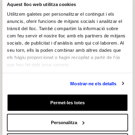
Aquest lloc web utilitza cookies
acceptació per part del públic. Des de llavors, la
Utilitzem galetes per personalitzar el contingut i els
guia s’ha consultat unes 1.700 vegades.
anuncis, oferir funcions de mitjans socials i analitzar el
trànsit del lloc. També compartim la informació sobre
Visites pedagògiques
com feu servir el nostre lloc amb els partners de mitjans
socials, de publicitat i d'anàlisis amb qui col·laborem. Al
La mostra ha rebut 6.500 estudiants en 350
seu torn, ells la poden combinar amb altres dades que
els hàgiu proporcionat o hagin recopilat a partir de l'ús
visites educatives realitzades per l’Àrea
que heu fet dels seus serveis.
Educativa de la Fundació Sorigué.
Mostrar-ne els detalls
La proposta pedagògica de la fundació ha
consistit a explorar l’obra de Collishaw a través
de temes d’actualitat com la relació de l’ésser
Permet-les totes
humà amb el seu entorn natural, la percepció
d’un mateix, la distorsió de les imatges en l’era
Personalitza
digital i la deterioració del medi ambient,
tractats de forma adaptada a cada nivell