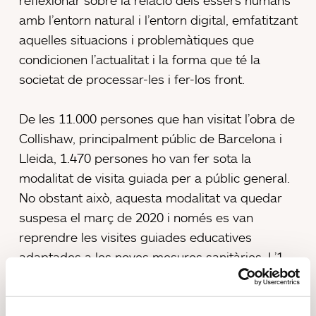
amb l’entorn natural i l’entorn digital, emfatitzant
aquelles situacions i problemàtiques que
condicionen l’actualitat i la forma que té la
societat de processar-les i fer-los front.
De les 11.000 persones que han visitat l’obra de
Collishaw, principalment públic de Barcelona i
Lleida, 1.470 persones ho van fer sota la
modalitat de visita guiada per a públic general.
No obstant això, aquesta modalitat va quedar
suspesa el març de 2020 i només es van
reprendre les visites guiades educatives
adaptades a les noves mesures sanitàries. L’1
de setembre de 2020 es va reobrir el museu,
incorporant a la visita una audioguia digital
gratuïta, la qual ha rebut una molt bona