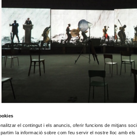
cookies
“More Sweetly Play the Dance” és una instal·lació
alitzar el contingut i els anuncis, oferir funcions de mitjans socia
metres de longitud de l'artista sud-africà William
mpartim la informació sobre com feu servir el nostre lloc amb els
Picasso Màlaga des del 21 de novembre de 2024 al