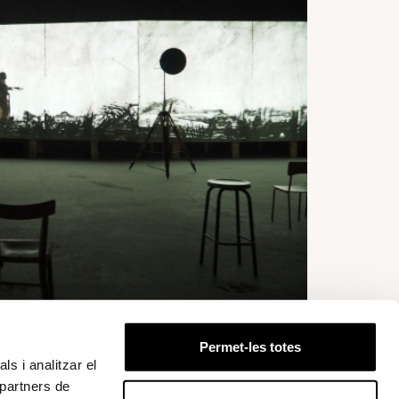
 videogràfica de gairebé quaranta
Permet-les totes
ls i analitzar el
 Kentridge que s'exhibirà al Museu
 partners de
 20 d'abril de 2025.