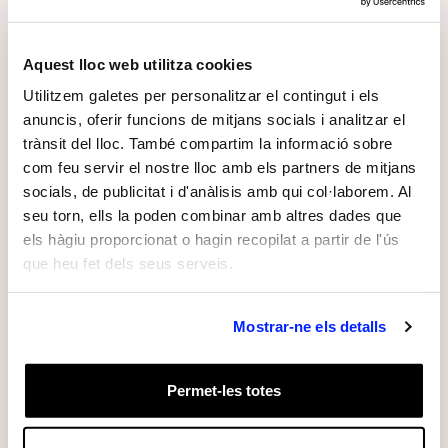
convidar a l’alumnat a observar, debatre i
reflexionar a partir de les obres de
Aquest lloc web utilitza cookies
William Kentridge.
Utilitzem galetes per personalitzar el contingut i els
anuncis, oferir funcions de mitjans socials i analitzar el
Aquestes visites també van arribar a persones
trànsit del lloc. També compartim la informació sobre
que segueixen formacions no reglades, posant
com feu servir el nostre lloc amb els partners de mitjans
especial atenció en grups de formació d’adults i
socials, de publicitat i d'anàlisis amb qui col·laborem. Al
col·lectius en situació de vulnerabilitat, amb
seu torn, ells la poden combinar amb altres dades que
menys oportunitats d’accés a la cultura.
els hàgiu proporcionat o hagin recopilat a partir de l'ús
que heu fet dels seus serveis.
D’altra banda, el gran interès del públic per
conèixer en profunditat a l’artista i la seva obra
Mostrar-ne els detalls
va motivar la posada en marxa del programa de
visites per a públic general i familiar a
Permet-les totes
l’exposició, amb el propòsit d’acostar d’una
forma més pròxima el procés creatiu de l’artista.