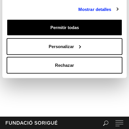
Hola, món!
Mostrar detalles
Recent Comments
Archives
Categories
Permitir todas
Sin categorizar
Meta
Personalizar
Acceder
Feed de entradas
Feed de comentarios
Rechazar
WordPress.org